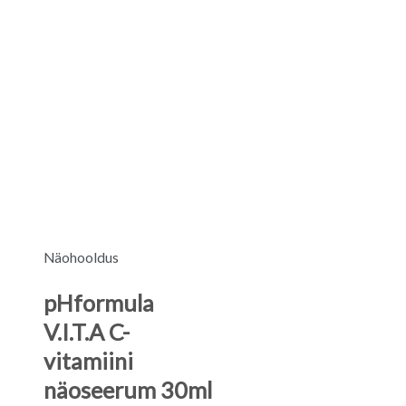
Näohooldus
pHformula
V.I.T.A C-
vitamiini
näoseerum 30ml