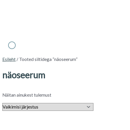
Main
Skip
Menu
to
content
Esileht
/ Tooted siltidega “näoseerum”
näoseerum
Näitan ainukest tulemust