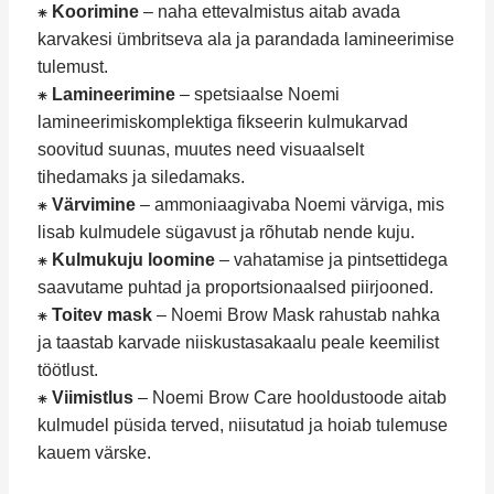
⁕
Koorimine
– naha ettevalmistus aitab avada
karvakesi ümbritseva ala ja parandada lamineerimise
tulemust.
⁕
Lamineerimine
– spetsiaalse Noemi
lamineerimiskomplektiga fikseerin kulmukarvad
soovitud suunas, muutes need visuaalselt
tihedamaks ja siledamaks.
⁕
Värvimine
– ammoniaagivaba Noemi värviga, mis
lisab kulmudele sügavust ja rõhutab nende kuju.
⁕
Kulmukuju loomine
– vahatamise ja pintsettidega
saavutame puhtad ja proportsionaalsed piirjooned.
⁕
Toitev mask
– Noemi Brow Mask rahustab nahka
ja taastab karvade niiskustasakaalu peale keemilist
töötlust.
⁕
Viimistlus
– Noemi Brow Care hooldustoode aitab
kulmudel püsida terved, niisutatud ja hoiab tulemuse
kauem värske.