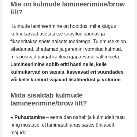
Mis on kulmude lamineerimine/brow
lift?
Kulmude lamineerimine on hooldus, mille käigus
kulmukarvad asetatakse soovitud suunas ja
fikseeritakse spetsiaalsete toodetega. Tulemuseks on
siledamad, tihedamad ja paremini vormitud kulmud,
mis püsivad paigal ka ilma igapäevase sättimiseta.
Lamineerimine sobib eriti hästi neile, kelle
kulmukarvad on sassis, kasvavad eri suundades
või kelle kulmud vajavad lisatihedust ja volüümi.
Mida sisaldab kulmude
lamineerimine/brow lift?
⁕
Puhastamine
– eemaldan nahalt ja kulmudelt rasu
ning mustuse, et laminaadilahus saaks ühtlaselt
mõjuda.