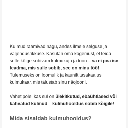
Kulmud raamivad nägu, andes ilmele selguse ja
väljendusrikkuse. Kasutan oma kogemust, et leida
sulle kõige sobivam kulmukuju ja toon –
sa ei pea ise
teadma, mis sulle sobib, see on minu töö!
Tulemuseks on loomulik ja kaunilt tasakaalus
kulmukaar, mis täiustab sinu näojooni.
Vahet pole, kas sul on
ülekitkutud, ebaühtlased või
kahvatud kulmud
–
kulmuhooldus sobib kõigile!
Mida sisaldab kulmuhooldus?