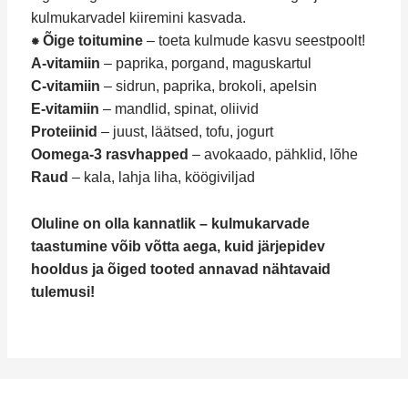
kulmukarvadel kiiremini kasvada.
⁕ Õige toitumine
– toeta kulmude kasvu seestpoolt!
A-vitamiin
– paprika, porgand, maguskartul
C-vitamiin
– sidrun, paprika, brokoli, apelsin
E-vitamiin
– mandlid, spinat, oliivid
Proteiinid
– juust, läätsed, tofu, jogurt
Oomega-3 rasvhapped
– avokaado, pähklid, lõhe
Raud
– kala, lahja liha, köögiviljad
Oluline on olla kannatlik – kulmukarvade
taastumine võib võtta aega, kuid järjepidev
hooldus ja õiged tooted annavad nähtavaid
tulemusi!