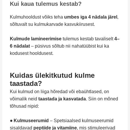
Kui kaua tulemus kestab?
Kulmuhooldust võiks teha
umbes iga 4 nädala järel
,
sõltuvalt su kulmukarvade kasvukiirusest.
Kulmude lamineerimise
tulemus kestab tavaliselt
4–
6 nädalat
– püsivus sõltub nii nahatüübist kui ka
kodusest hooldusest.
Kuidas ülekitkutud kulme
taastada?
Kui kulmud on liiga hõredad või ebaühtlased, on
võimalik neid
taastada ja kasvatada
. Siin on mõned
tõhusad nipid:
⁕ Kulmuseerumid
– Spetsiaalsed kulmuseerumid
sisaldavad
peptiide ja vitamiine
, mis stimuleerivad