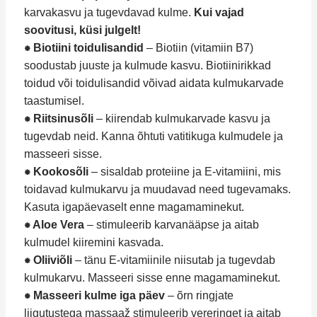
karvakasvu ja tugevdavad kulme.
Kui vajad
soovitusi, küsi julgelt!
⁕ Biotiini toidulisandid
– Biotiin (vitamiin B7)
soodustab juuste ja kulmude kasvu. Biotiinirikkad
toidud või toidulisandid võivad aidata kulmukarvade
taastumisel.
⁕ Riitsinusõli
– kiirendab kulmukarvade kasvu ja
tugevdab neid. Kanna õhtuti vatitikuga kulmudele ja
masseeri sisse.
⁕ Kookosõli
– sisaldab proteiine ja E-vitamiini, mis
toidavad kulmukarvu ja muudavad need tugevamaks.
Kasuta igapäevaselt enne magamaminekut.
⁕ Aloe Vera
– stimuleerib karvanääpse ja aitab
kulmudel kiiremini kasvada.
⁕ Oliiviõli
– tänu E-vitamiinile niisutab ja tugevdab
kulmukarvu. Masseeri sisse enne magamaminekut.
⁕ Masseeri kulme iga päev
– õrn ringjate
liigutustega massaaž stimuleerib vereringet ja aitab