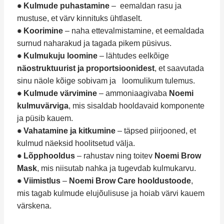
⁕ Kulmude puhastamine
– eemaldan rasu ja
mustuse, et värv kinnituks ühtlaselt.
⁕ Koorimine
– naha ettevalmistamine, et eemaldada
surnud naharakud ja tagada pikem püsivus.
⁕ Kulmukuju loomine
– lähtudes eelkõige
näostruktuurist ja proportsioonidest
, et saavutada
sinu näole kõige sobivam ja loomulikum tulemus.
⁕ Kulmude värvimine
– ammoniaagivaba
Noemi
kulmuvärviga
, mis sisaldab hooldavaid komponente
ja püsib kauem.
⁕ Vahatamine ja kitkumine
– täpsed piirjooned, et
kulmud näeksid hoolitsetud välja.
⁕ Lõpphooldus
– rahustav ning toitev
Noemi Brow
Mask
, mis niisutab nahka ja tugevdab kulmukarvu.
⁕ Viimistlus
–
Noemi Brow Care hooldustoode
,
mis tagab kulmude elujõulisuse ja hoiab värvi kauem
värskena.