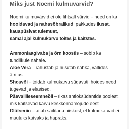
Miks just Noemi kulmuvärvid?
Noemi kulmuvärvid ei ole lihtsalt värvid – need on ka
hooldavad ja nahasõbralikud
, pakkudes
ilusat,
kauapüsivat tulemust,
samal ajal kulmukarvu toites ja kaitstes
.
Ammoniaagivaba ja õrn koostis
– sobib ka
tundlikule nahale.
Aloe Vera
– rahustab ja niisutab nahka, vältides
ärritust.
Sheavõi
– toidab kulmukarvu sügavuti, hoides need
tugevad ja elastsed.
Päevalilleseemneõli
– rikas antioksüdantide poolest,
mis kaitsevad karvu keskkonnamõjude eest.
Glütseriin
– aitab säilitada niiskust, et kulmukarvad ei
muutuks kuivaks ja hapraks.