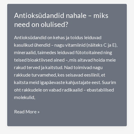
mis
aitab
Antioksüdandid nahale – miks
seda
need on olulised?
rahustada
Antioksüdandid on kehas ja toidus leiduvad
kasulikud ühendid – nagu vitamiinid (näiteks C ja E),
mineraalid, taimedes leiduvad fütotoitained ning
teised bioaktiivsed ained –, mis aitavad hoida meie
rakud terved ja kaitstud. Nad toimivad nagu
rakkude turvamehed, kes seisavad eesliinil, et
kaitsta meid igapäevaste kahjustajate eest. Suurim
oht rakkudele on vabad radikaalid – ebastabiilsed
molekulid,
Antioksüdandid
Read More »
nahale
–
miks