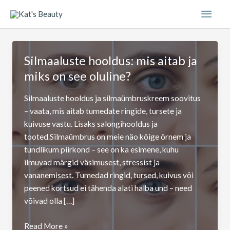
Skip
Main
to
content
Men
Silmaaluste hooldus: mis aitab ja
miks on see oluline?
Silmaaluste hooldus ja silmaümbruskreem soovitus
– vaata, mis aitab tumedate ringide, tursete ja
kuivuse vastu. Lisaks salongihooldus ja
tooted.Silmaümbrus on meie näo kõige õrnem ja
tundlikum piirkond – see on ka esimene, kuhu
ilmuvad märgid väsimusest, stressist ja
vananemisest. Tumedad ringid, tursed, kuivus või
peened kortsud ei tähenda alati halba und – need
võivad olla […]
Silmaaluste
Read More »