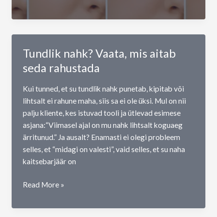
hooldus:
mis
aitab
ja
Tundlik nahk? Vaata, mis aitab
miks
seda rahustada
on
see
Kui tunned, et su tundlik nahk punetab, kipitab või
oluline?
lihtsalt ei rahune maha, siis sa ei ole üksi. Mul on nii
palju kliente, kes istuvad tooli ja ütlevad esimese
asjana:“Viimasel ajal on mu nahk lihtsalt koguaeg
ärritunud.” Ja ausalt? Enamasti ei olegi probleem
selles, et “midagi on valesti”, vaid selles, et su naha
kaitsebarjäär on
Tundlik
Read More »
nahk?
Vaata,