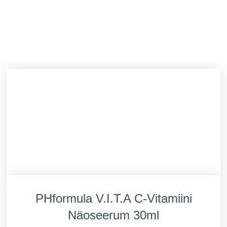
Skip
to
content
PHformula V.I.T.A C-Vitamiini
Näoseerum 30ml