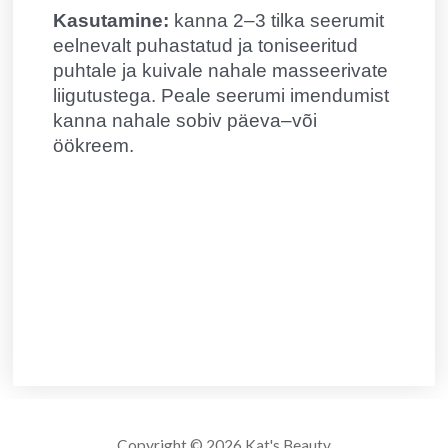
Kasutamine:
kanna 2–3 tilka seerumit
eelnevalt puhastatud ja toniseeritud
puhtale ja kuivale nahale masseerivate
liigutustega. Peale seerumi imendumist
kanna nahale sobiv päeva–või
öökreem.
Copyright © 2026
Kat's Beauty