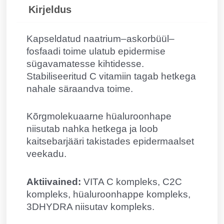
Kirjeldus
Kapseldatud naatrium–askorbüül–
fosfaadi toime ulatub epidermise
sügavamatesse kihtidesse.
Stabiliseeritud C vitamiin tagab hetkega
nahale säraandva toime.
Kõrgmolekuaarne hüaluroonhape
niisutab nahka hetkega ja loob
kaitsebarjääri takistades epidermaalset
veekadu.
Aktiivained:
VITA C kompleks, C2C
kompleks, hüaluroonhappe kompleks,
3DHYDRA niisutav kompleks.