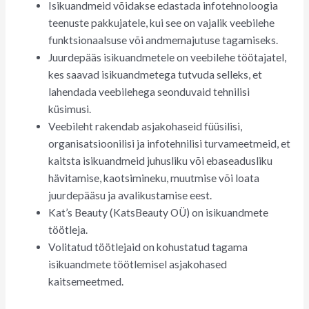
Isikuandmeid võidakse edastada infotehnoloogia
teenuste pakkujatele, kui see on vajalik veebilehe
funktsionaalsuse või andmemajutuse tagamiseks.
Juurdepääs isikuandmetele on veebilehe töötajatel,
kes saavad isikuandmetega tutvuda selleks, et
lahendada veebilehega seonduvaid tehnilisi
küsimusi.
Veebileht rakendab asjakohaseid füüsilisi,
organisatsioonilisi ja infotehnilisi turvameetmeid, et
kaitsta isikuandmeid juhusliku või ebaseadusliku
hävitamise, kaotsimineku, muutmise või loata
juurdepääsu ja avalikustamise eest.
Kat’s Beauty (KatsBeauty OÜ) on isikuandmete
töötleja.
Volitatud töötlejaid on kohustatud tagama
isikuandmete töötlemisel asjakohased
kaitsemeetmed.