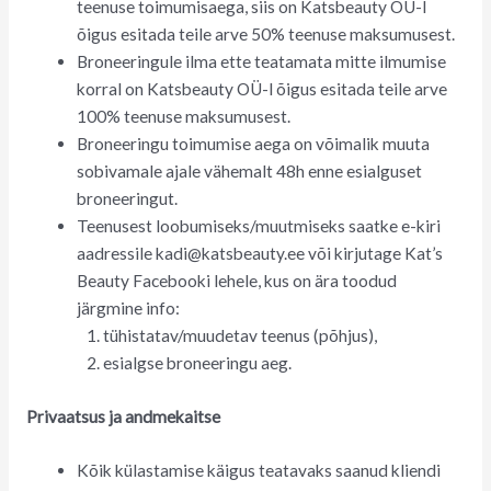
teenuse toimumisaega, siis on Katsbeauty OÜ-l
õigus esitada teile arve 50% teenuse maksumusest.
Broneeringule ilma ette teatamata mitte ilmumise
korral on Katsbeauty OÜ-l õigus esitada teile arve
100% teenuse maksumusest.
Broneeringu toimumise aega on võimalik muuta
sobivamale ajale vähemalt 48h enne esialguset
broneeringut.
Teenusest loobumiseks/muutmiseks saatke e-kiri
aadressile kadi@katsbeauty.ee või kirjutage Kat’s
Beauty Facebooki lehele, kus on ära toodud
järgmine info:
tühistatav/muudetav teenus (põhjus),
esialgse broneeringu aeg.
Privaatsus ja andmekaitse
Kõik külastamise käigus teatavaks saanud kliendi