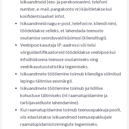
isikuandmeid (ees-ja perekonnanimi, telefoni
number, e-mail, pangakonto nr) käsitletakse kui
konfidentsiaalset infot.
Isikuandmeid nagu e-post, telefoni nr, kliendi nimi,
töödeldakse selleks, et lahendada teenuste
osutamise seonduvaid küsimusi (klienditugi).
Veebipoe kasutaja IP-aadressi või teisi
võrguidentifikaatoreid töödeldakse veebipoe kui
infoühiskonna teenuse osutamiseks ning
veebikasutusstatistika tegemiseks.
Isikuandmete töötlemine toimub kliendiga sõlmitud
lepingu täitmise eesmärgil.
Isikuandmete töötlemine toimub juriidilise
kohustuse täitmiseks (nt raamatupidamine ja
tarbijavaidluste lahendamine).
Kui raamatupidamine toimub teenusepakkuja poolt,
siis edastatakse isikuandmed teenusepakkujale
raamatupidamistoimingute tegemiseks.