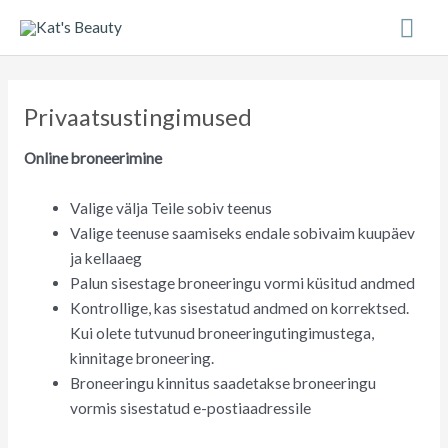
Skip
Mai
to
content
Me
Privaatsustingimused
Online broneerimine
Valige välja Teile sobiv teenus
Valige teenuse saamiseks endale sobivaim kuupäev
ja kellaaeg
Palun sisestage broneeringu vormi küsitud andmed
Kontrollige, kas sisestatud andmed on korrektsed.
Kui olete tutvunud broneeringutingimustega,
kinnitage broneering.
Broneeringu kinnitus saadetakse broneeringu
vormis sisestatud e-postiaadressile