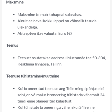
Maksmine
Maksmine toimub kohapeal sularahas.
Ainult eelneval kokkuleppel on võimalik tasuda
ülekandega.
Aktsepteeritav valuuta: Euro (€)
Teenus
Teenust osutatakse aadressil Mustamäe tee 50-304,
Kesklinna linnaosa, Tallinn.
Teenuse tühistamine/muutmine
Kui broneeritud teenuse aeg Teile mingil põhjusel ei
sobi, on võimalus broneering tühistada vähemalt 24
tundi enne planeeritud külastust.
Kui tühistate broneeringu vähem kui 24h enne